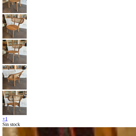
+
1
Sin stock