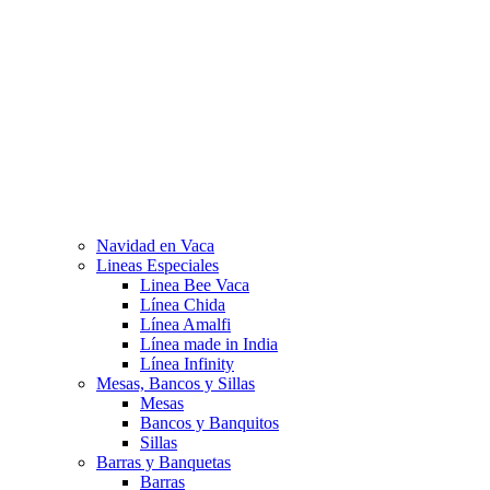
Navidad en Vaca
Lineas Especiales
Linea Bee Vaca
Línea Chida
Línea Amalfi
Línea made in India
Línea Infinity
Mesas, Bancos y Sillas
Mesas
Bancos y Banquitos
Sillas
Barras y Banquetas
Barras