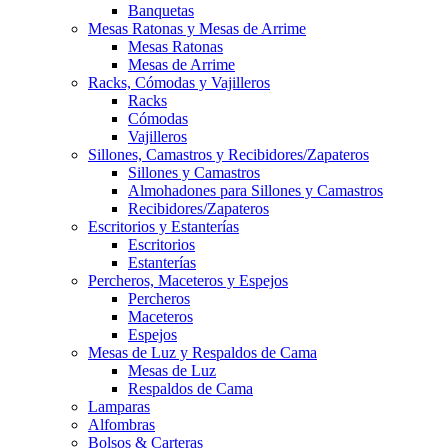
Banquetas
Mesas Ratonas y Mesas de Arrime
Mesas Ratonas
Mesas de Arrime
Racks, Cómodas y Vajilleros
Racks
Cómodas
Vajilleros
Sillones, Camastros y Recibidores/Zapateros
Sillones y Camastros
Almohadones para Sillones y Camastros
Recibidores/Zapateros
Escritorios y Estanterías
Escritorios
Estanterías
Percheros, Maceteros y Espejos
Percheros
Maceteros
Espejos
Mesas de Luz y Respaldos de Cama
Mesas de Luz
Respaldos de Cama
Lamparas
Alfombras
Bolsos & Carteras