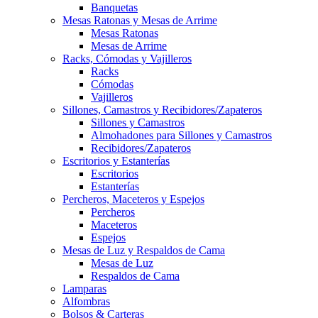
Banquetas
Mesas Ratonas y Mesas de Arrime
Mesas Ratonas
Mesas de Arrime
Racks, Cómodas y Vajilleros
Racks
Cómodas
Vajilleros
Sillones, Camastros y Recibidores/Zapateros
Sillones y Camastros
Almohadones para Sillones y Camastros
Recibidores/Zapateros
Escritorios y Estanterías
Escritorios
Estanterías
Percheros, Maceteros y Espejos
Percheros
Maceteros
Espejos
Mesas de Luz y Respaldos de Cama
Mesas de Luz
Respaldos de Cama
Lamparas
Alfombras
Bolsos & Carteras