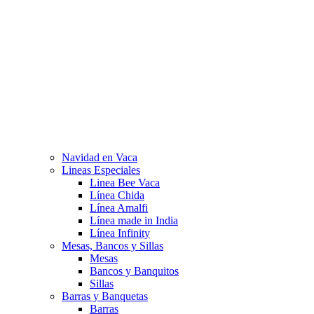
Navidad en Vaca
Lineas Especiales
Linea Bee Vaca
Línea Chida
Línea Amalfi
Línea made in India
Línea Infinity
Mesas, Bancos y Sillas
Mesas
Bancos y Banquitos
Sillas
Barras y Banquetas
Barras