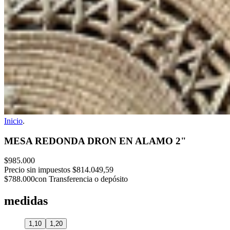
Inicio
.
MESA REDONDA DRON EN ALAMO 2"
$985.000
Precio sin impuestos
$814.049,59
$788.000
con Transferencia o depósito
medidas
1,10
1,20