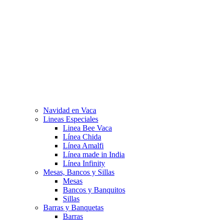
Navidad en Vaca
Lineas Especiales
Linea Bee Vaca
Línea Chida
Línea Amalfi
Línea made in India
Línea Infinity
Mesas, Bancos y Sillas
Mesas
Bancos y Banquitos
Sillas
Barras y Banquetas
Barras