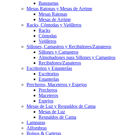
Banquetas
Mesas Ratonas y Mesas de Arrime
Mesas Ratonas
Mesas de Arrime
Racks, Cómodas y Vajilleros
Racks
Cómodas
Vajilleros
Sillones, Camastros y Recibidores/Zapateros
Sillones y Camastros
Almohadones para Sillones y Camastros
Recibidores/Zapateros
Escritorios y Estanterías
Escritorios
Estanterías
Percheros, Maceteros y Espejos
Percheros
Maceteros
Espejos
Mesas de Luz y Respaldos de Cama
Mesas de Luz
Respaldos de Cama
Lamparas
Alfombras
Bolsos & Carteras