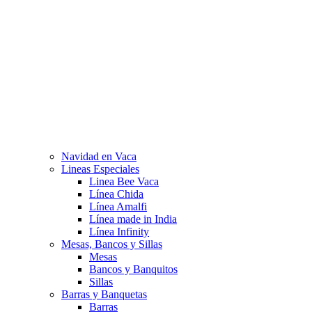
Navidad en Vaca
Lineas Especiales
Linea Bee Vaca
Línea Chida
Línea Amalfi
Línea made in India
Línea Infinity
Mesas, Bancos y Sillas
Mesas
Bancos y Banquitos
Sillas
Barras y Banquetas
Barras