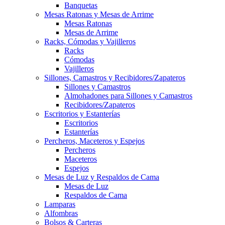
Banquetas
Mesas Ratonas y Mesas de Arrime
Mesas Ratonas
Mesas de Arrime
Racks, Cómodas y Vajilleros
Racks
Cómodas
Vajilleros
Sillones, Camastros y Recibidores/Zapateros
Sillones y Camastros
Almohadones para Sillones y Camastros
Recibidores/Zapateros
Escritorios y Estanterías
Escritorios
Estanterías
Percheros, Maceteros y Espejos
Percheros
Maceteros
Espejos
Mesas de Luz y Respaldos de Cama
Mesas de Luz
Respaldos de Cama
Lamparas
Alfombras
Bolsos & Carteras