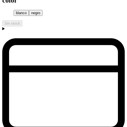
color
blanco
negro
Sin stock